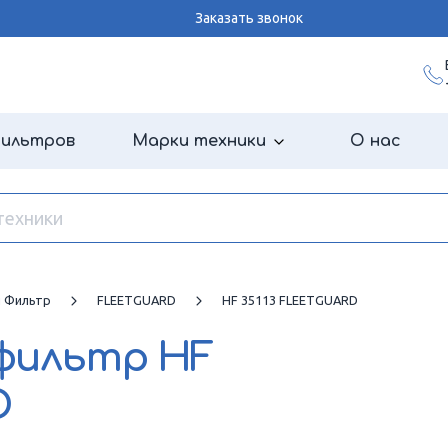
Заказать звонок
фильтров
Марки техники
О нас
й Фильтр
FLEETGUARD
HF 35113 FLEETGUARD
 фильтр
HF
D