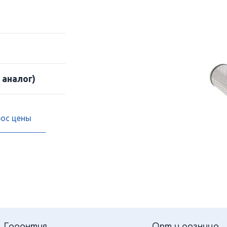
 аналог)
рос цены
Гарантия
Опт и розница