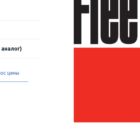
 аналог)
рос цены