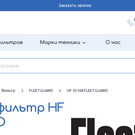
Заказать звонок
фильтров
Марки техники
О нас
й Фильтр
FLEETGUARD
HF 35108 FLEETGUARD
 фильтр
HF
D