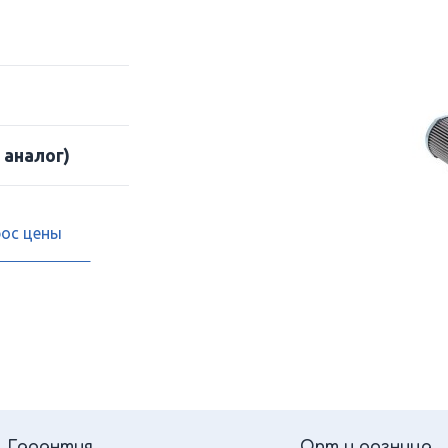
 аналог)
рос цены
Гарантия
Опт и розница