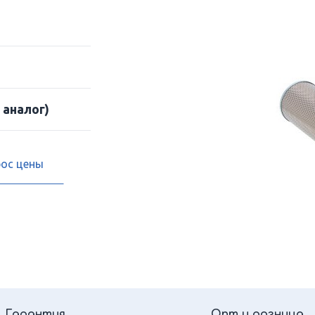
 аналог)
рос цены
Гарантия
Опт и розница