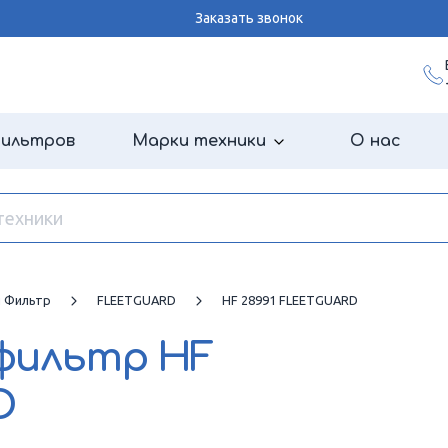
Заказать звонок
фильтров
Марки техники
О нас
й Фильтр
FLEETGUARD
HF 28991 FLEETGUARD
 фильтр
HF
D