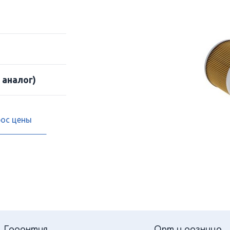
 аналог)
рос цены
Гарантия
Опт и розница