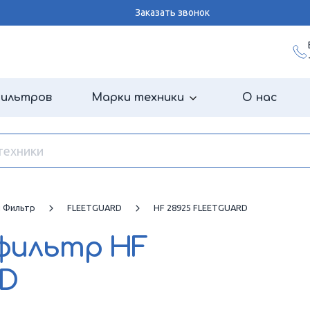
Заказать звонок
фильтров
Марки техники
О нас
й Фильтр
FLEETGUARD
HF 28925 FLEETGUARD
 фильтр
HF
RD