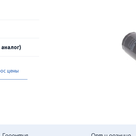
 аналог)
рос цены
Гарантия
Опт и розница