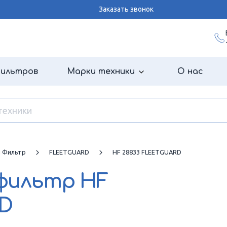
Заказать звонок
фильтров
Марки техники
О нас
й Фильтр
FLEETGUARD
HF 28833 FLEETGUARD
 фильтр
HF
RD