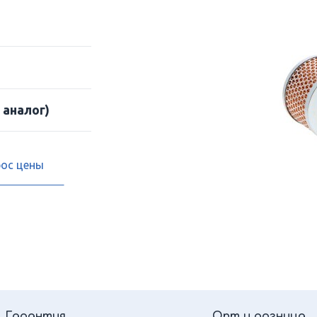
 аналог)
рос цены
Гарантия
Опт и розница