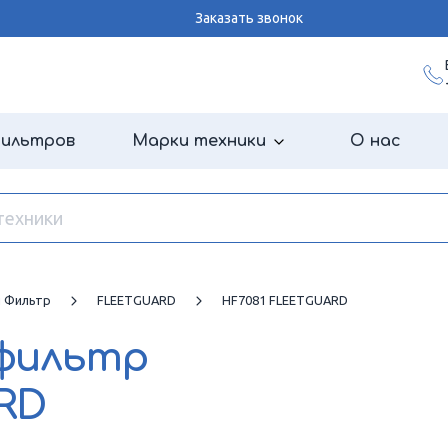
Заказать звонок
фильтров
Марки техники
О нас
й Фильтр
FLEETGUARD
HF7081 FLEETGUARD
 фильтр
RD