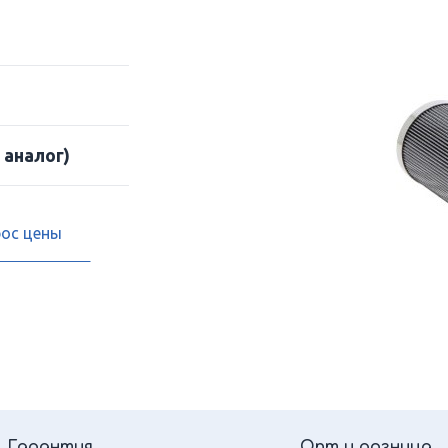
 аналог)
рос цены
Гарантия
Опт и розница