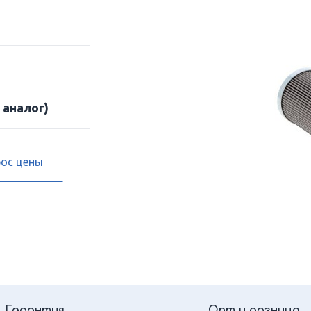
 аналог)
рос цены
Гарантия
Опт и розница