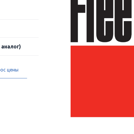
 аналог)
рос цены