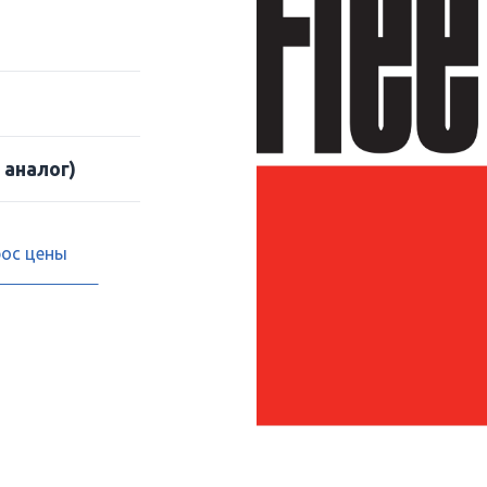
 аналог)
рос цены