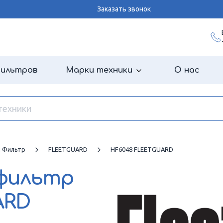
Заказать звонок
фильтров
Марки техники
О нас
й Фильтр
FLEETGUARD
HF6048 FLEETGUARD
 фильтр
ARD