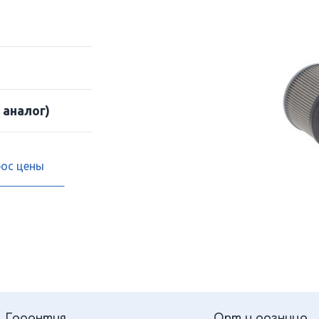
 аналог)
рос цены
Гарантия
Опт и розница