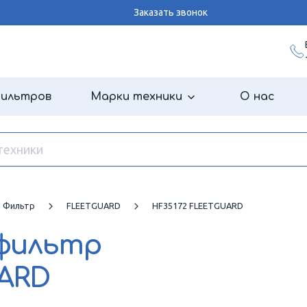
Заказать звонок
фильтров
Марки техники
О нас
й Фильтр
FLEETGUARD
HF35172 FLEETGUARD
 фильтр
UARD