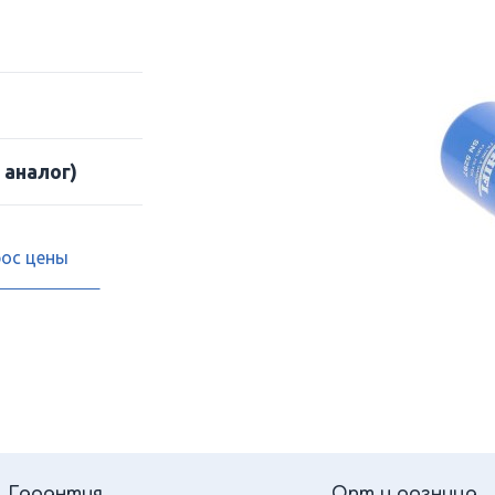
 аналог)
рос цены
Гарантия
Опт и розница