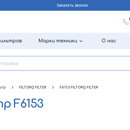
Заказать звонок
фильтров
Марки техники
О нас
ьтр
FILTORQ FILTER
F6153 FILTORQ FILTER
тр
F6153