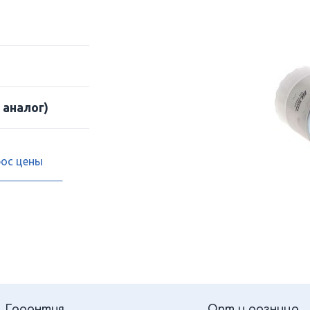
 аналог)
рос цены
Гарантия
Опт и розница