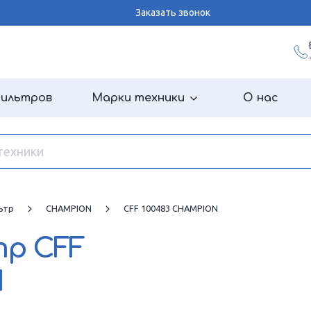
Заказать звонок
фильтров
Марки техники
О нас
ьтр
CHAMPION
CFF 100483 CHAMPION
тр
CFF
N