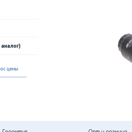
 аналог)
рос цены
Гарантия
Опт и розница