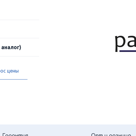
 аналог)
рос цены
Гарантия
Опт и розница