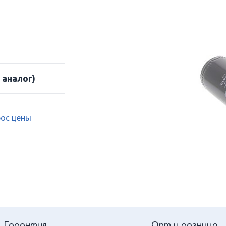
 аналог)
рос цены
Гарантия
Опт и розница