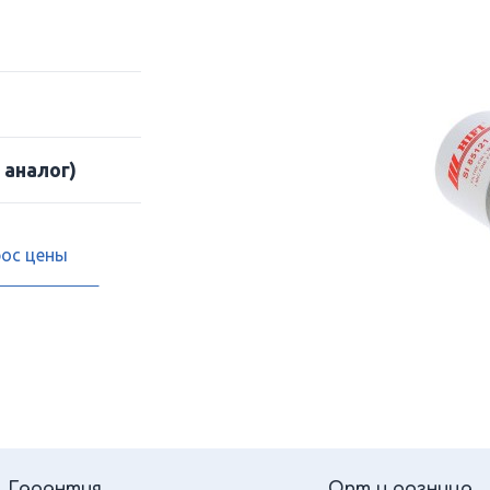
 аналог)
рос цены
Гарантия
Опт и розница