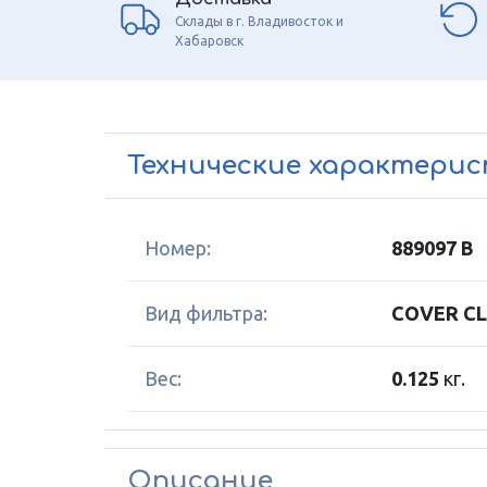
Склады в г. Владивосток и
Хабаровск
Технические характери
Номер:
889097 B
Вид фильтра:
COVER C
Вес:
0.125
кг.
Описание