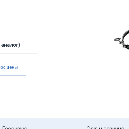
 аналог)
рос цены
Гарантия
Опт и розница