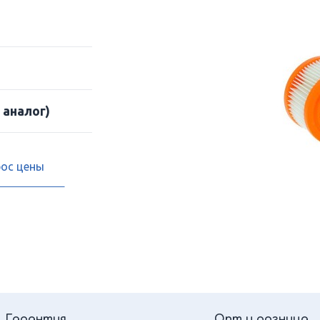
 аналог)
рос цены
Гарантия
Опт и розница