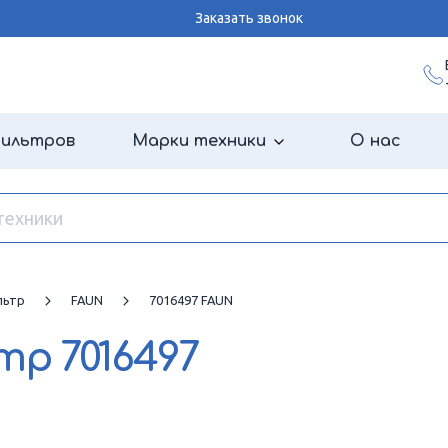
Заказать звонок
фильтров
Марки техники
О нас
льтр
FAUN
7016497 FAUN
ьтр
7016497