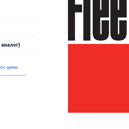
 аналог)
рос цены