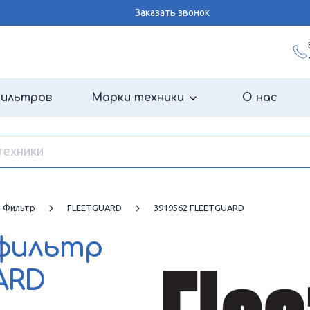
Заказать звонок
фильтров
Марки техники
О нас
й Фильтр
FLEETGUARD
3919562 FLEETGUARD
 фильтр
ARD