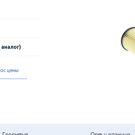
 аналог)
рос цены
Гарантия
Опт и розница