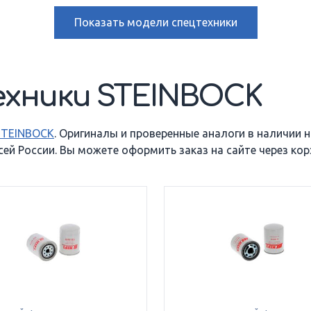
3.2 DRA DFG
3.5 D DFG
Показать
модели спецтехники
3.6 DR DFG
3.6 DRA DFG
ехники STEINBOCK
5 D DFG
557 MK5B-2 BOSS
500
STEINBOCK
. Оригиналы и проверенные аналоги в наличии 
й России. Вы можете оформить заказ на сайте через корз
ATN 2000
AV 3000
NH 16 LMKVA
UVW 3400