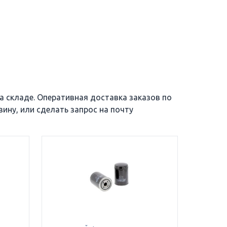
3.5 DR DFG
3.5 DS DFG
4 D DFG
4 DR DFG
6 D DFG
7 D DFG
на складе. Оперативная доставка заказов по
ину, или сделать запрос на почту
AV 6000
AW 1800 D
UVW 5000
WL 1500/70