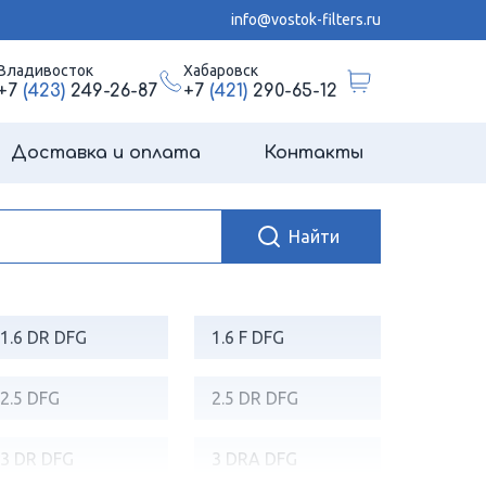
info@vostok-filters.ru
Владивосток
Хабаровск
+7
(423)
249-26-87
+7
(421)
290-65-12
Доставка и оплата
Контакты
1.6 DR DFG
1.6 F DFG
2.5 DFG
2.5 DR DFG
3 DR DFG
3 DRA DFG