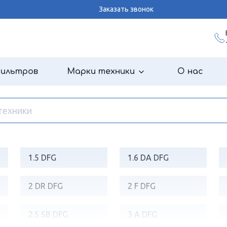
Заказать звонок
фильтров
Марки техники
О нас
1.5 DFG
1.6 DA DFG
2 DR DFG
2 F DFG
2.5 SB DFG
3 A DFG