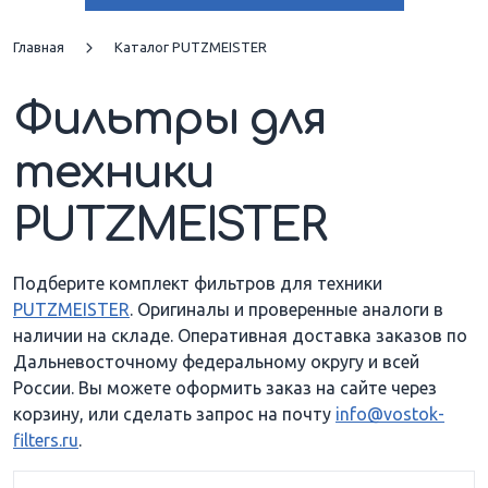
BSA 702
BSF 24.08
Главная
Каталог PUTZMEISTER
Фильтры для
BSF 24.11 H
BSF 28.11 HLS
техники
BSF 36.14 HLS
BSF 36.16 HLS
PUTZMEISTER
BSF 42.5
BSF 47.5
Подберите комплект фильтров для техники
DYNAJET 350 D
DYNAJET 500
PUTZMEISTER
. Оригиналы и проверенные аналоги в
наличии на складе. Оперативная доставка заказов по
M 24-20-4-125
M 28-4
Дальневосточному федеральному округу и всей
России. Вы можете оформить заказ на сайте через
M 3223
M 3240
корзину, или сделать запрос на почту
info@vostok-
filters.ru
.
M 650 DB
M 730