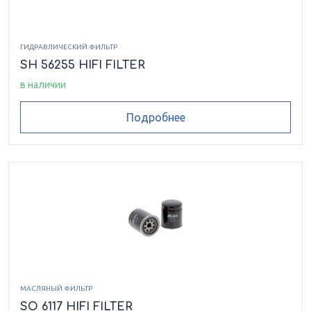
SP 11
SP 11 BBR
ГИДРАВЛИЧЕСКИЙ ФИЛЬТР
SH 56255 HIFI FILTER
SP 11 BELISO
SP 11 DHF
в наличии
SP 11 DMB
SP 11 DMT
Подробнее
SP 11 DQR
SP 11 LEGEND TMR
SP 20
МАСЛЯНЫЙ ФИЛЬТР
SO 6117 HIFI FILTER