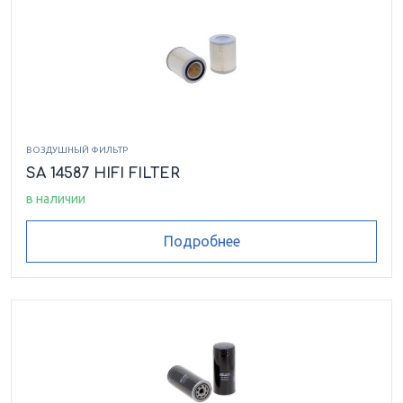
M 730 DH
M 731 HB
M 740
M 740 D
M 742 DB
M 750 DB
ВОЗДУШНЫЙ ФИЛЬТР
SA 14587 HIFI FILTER
M 760/3 DHBS
MXR 32-4
в наличии
P 11
P 13 SDMR
Подробнее
P 718 TD
PM 407
PM 500
PUMI 21.67
PUMI 21.67 Q
PUMI 24.3.67