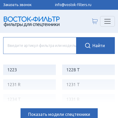
Заказать звонок
info@vostok-filters.ru
1223
1228 T
1231 R
1231 T
1234 T
1331 R
1434 G
2331
Показать
модели спецтехники