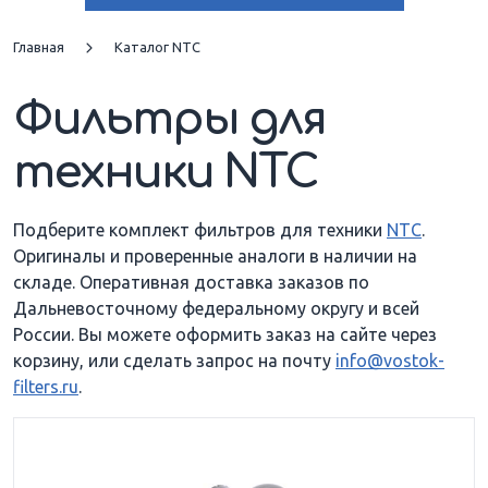
VD 15
VD 24
Главная
Каталог NTC
Фильтры для
VD 350/16
VD 450/22
техники NTC
VDC 50/16
VDR 22
VDR 26
VDR 26 H
Подберите комплект фильтров для техники
NTC
.
Оригиналы и проверенные аналоги в наличии на
складе. Оперативная доставка заказов по
VDR 32
VDR 39 H
Дальневосточному федеральному округу и всей
России. Вы можете оформить заказ на сайте через
VDR 62 H
VDR 63
корзину, или сделать запрос на почту
info@vostok-
filters.ru
.
VDR 63 HE
VT 080
VT 080 H
VT 090