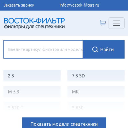
Заказать звонок
info@vostok-filters.ru
2.3
7.3 SD
M 5.3
MK
S 520 T
S 630
SL 25
SL 35 DT
Показать
модели спецтехники