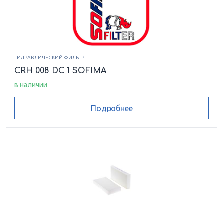
30.1338
30.1339
30.1340
30.1341
30.1342
30.1343
30.1426
30.1434
ГИДРАВЛИЧЕСКИЙ ФИЛЬТР
30.1518
30.16
30.1634
30.1634.6
CRH 008 DC 1 SOFIMA
в наличии
30.1688
30.184
30.361
30.41
30.945
Подробнее
40.1
40.103
40.108
40.157
40.159
40.160
40.161
40.162
40.163
40.165
40.166
40.170
40.171
40.3
40.388
40.389
40.575
4750.04
4750.3A