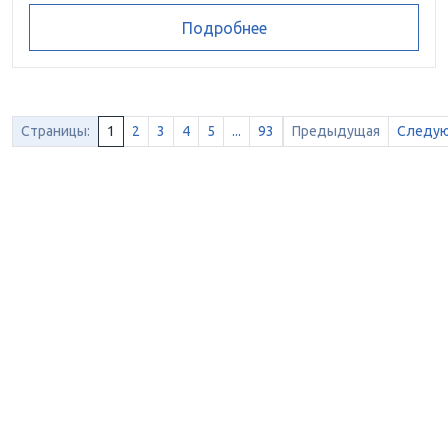
Подробнее
Страницы:
1
2
3
4
5
...
93
Предыдущая
Следу