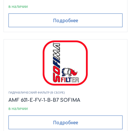
CA152ECV2
CA152EMCV1
CA152MCV
в наличии
Подробнее
CA164ECV1
CA201CV1
CA301AFC1
CA301AFT1
CA301AFV1
CA301EFT1
CA301EFV1
CA301EMCV1
CA301EMN1
CA301MCV
CA302EFT1
CA302EFV1
CA302EMCV1
CA302EMSS1
CA302MCV
ГИДРАВЛИЧЕСКИЙ ФИЛЬТР (В СБОРЕ)
AMF 601-E-FV-1-B-B7 SOFIMA
CA302MN1
CA401CD1
CA401CV1
в наличии
CA401FC1
CA401FD1
CA401FT1
Подробнее