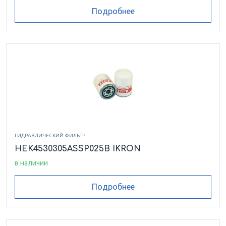
HEK8510100ASFG010HCB
Подробнее
HEK8510100ASFG025HCB
HEK8510179ASFG003LCB
HEK8510179ASFG006LCB
HEK8510179ASFG010LCB
ГИДРАВЛИЧЕСКИЙ ФИЛЬТР
HEK4530305ASSP025B IKRON
HEK8510179ASFG025LCB
в наличии
HEK8510179ASRP010LCB
Подробнее
HEK851090ASMI025LCB