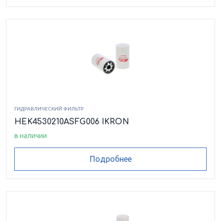
HEK8530223ASFG010LCB
HEK8530223ASFG025LCB
HEK8540102ASFG025LCB
HEK8540132ASFG006LCB
ГИДРАВЛИЧЕСКИЙ ФИЛЬТР
HEK8540132ASFG025LCB
HEK4530210ASFG006 IKRON
в наличии
HEK8540150ASFG010LCB
Подробнее
HEK8540227ASFG006LCB
HEK8540227ASFG010LCB