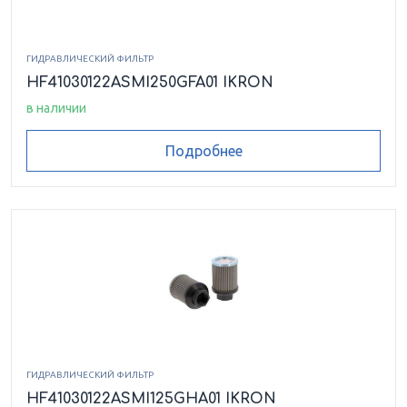
HEK0208095ASFG010VMB17
ГИДРАВЛИЧЕСКИЙ ФИЛЬТР
HEK0208095ASFG025VMB17
HF41030122ASMI250GFA01 IKRON
в наличии
HEK0208095ASMI025VMB17
Подробнее
HEK0208095ASMI060VMB17
HEK0208095ASMI125VMB17
HEK0208095ASMS090VMB17
HEK0208095ASRP010VMB17
HEK0208095ASRP025VMB17
ГИДРАВЛИЧЕСКИЙ ФИЛЬТР
HF41030122ASMI125GHA01 IKRON