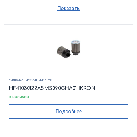
AT 433504
477675
AT 433504
HB 02-GD
Показать
HB 02-GE
HB 70-B-05-G-1
HB 70-D-05-G-1
HB110SP005XNGOS7
HB120SP010XNGO
HB120SP010XNGOSZ
HB50A05G1
HB70
HB70A05G1
HEK 02-08.162-AS-AF010-VM-B35-B
ГИДРАВЛИЧЕСКИЙ ФИЛЬТР
HF41030122ASMS090GHA01 IKRON
HEK 02-20.122-AS-RP025-VM-B17-B
в наличии
HEK 05-30.195-FS-FG010-VM-B35-B
Подробнее
HEK 05-30.195-FS-FG010-VV-B35-B