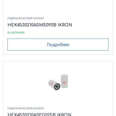
HEK8520106ASFG006LCB
ГИДРАВЛИЧЕСКИЙ ФИЛЬТР
HEK8520106ASFG010HCB
HEK4530210ASMS090B IKRON
в наличии
HEK8520106ASFG010LCB
Подробнее
HEK8520106ASFG025HCB
HEK8520106ASFG025LCB
HEK8520106ASMS060LCB
HEK8520203ASFG003HCB
HEK8520203ASFG006LCB
HEK8520203ASFG010
ГИДРАВЛИЧЕСКИЙ ФИЛЬТР
HEK4530210ASFG025B IKRON