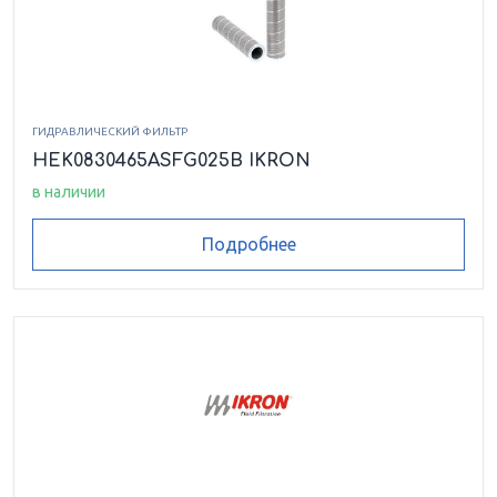
HEK4620180ASFG025M
HEK4630210ASMS060
HEK4920135ASSP025B
ГИДРАВЛИЧЕСКИЙ ФИЛЬТР
HEK4920135ASSP025B171B
HEK0830465ASFG025B IKRON
в наличии
HEK4930155ASSP025B17
HEK5020100ASFG006B
Подробнее
HEK5020180ASFG006B
HEK5020180ASFG010B
HEK5020230ASFG025B
HEK8510050ASFG006LCB
HEK8510050ASFG010HCB
HEK8510050ASFG010LCB