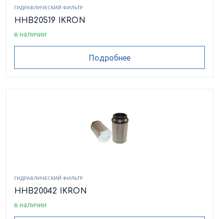
HEK0220280ASFG010VMB17
ГИДРАВЛИЧЕСКИЙ ФИЛЬТР
HHB20519 IKRON
в наличии
HEK0220280ASFG025VMB17
Подробнее
HEK0220ASFB060VVB17
HEK0230162ASFG025VMB17
HEK0230195ASRP010VMB17
HEK0230239ASFG010VMB17
HEK0230239ASFG025VMB17
ГИДРАВЛИЧЕСКИЙ ФИЛЬТР
HHB20042 IKRON
HEK0240122ASRP010VMB17
в наличии