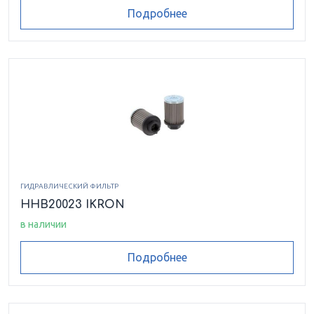
HEK0240123ASFG025VMB17
Подробнее
HEK0240123ASRP025VMB17
HEK0240194ASRP025VMB17
HEK0240195ASFG025VMB17
HEK0240195ASMI125VMB17
ГИДРАВЛИЧЕСКИЙ ФИЛЬТР
HHB20023 IKRON
HEK0240195FSRP010VMB17
в наличии
HEK0240239FSMI025VMB17
Подробнее
HEK0240390FSFG010VMB17