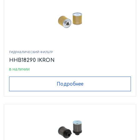
HEK0340152FSRP010VMB17
HEK0520077ASSP10
HEK0520122FG010
HEK0520201ASR25
HEK0820200ASSP010B
ГИДРАВЛИЧЕСКИЙ ФИЛЬТР
HEK0820300ASMI060B
HEK0830260ASSP010B
HHB18290 IKRON
в наличии
HEK0830465ASFG010B
HEK0830465ASFG010V
Подробнее
HEK0830465ASFG025B
HEK0830465ASMI060B
HEK0830465ASMI125B
HEK0830465ASSP010B
HEK0830465ASSP025B
HEK0840290ASMI125B