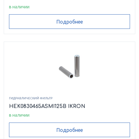
HEK4520135ASMS125B
HEK4520135ASSP010B
в наличии
Подробнее
HEK4520135ASSP025B
HEK4520180ASFG010B
HEK4520180ASFG025B
HEK4520180ASFG025V
HEK4520180ASMS060B
HEK4520180ASMS090B
HEK4520180ASSP010B
HEK4520180ASSP010V
HEK4520180ASSP025B
HEK4530.155ASSP10
ГИДРАВЛИЧЕСКИЙ ФИЛЬТР
HEK0830465ASMI125B IKRON
HEK4530155ASFG010B
HEK4530155ASFG025B
в наличии
HEK4530155ASMS060B
HEK4530155ASMS090B
Подробнее