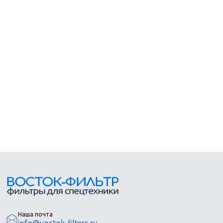
HF41020122ASMI125GEA02
HF41020122ASMI125GFA01
HF41020122ASMI125GFA02
HF41020122ASMI125NFA01
HF41020122ASMI250GDA01
HF41030122ASMI060GFA01
HF41030122ASMI060GGA01
HF41030122ASMI125GFA01
Наша почта