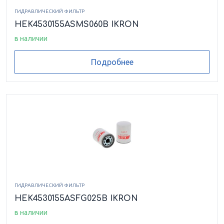
HEK8640115ASFG003LCB
ГИДРАВЛИЧЕСКИЙ ФИЛЬТР
HEK4530155ASMS060B IKRON
HEK8640115ASFG006LCB
в наличии
Подробнее
HEK8640115ASFG010LCB
HEK8640115ASFG010LCV
HEK8640115ASFG025LCB
HEK8640210ASFG006LCB
HEK8640210ASFG010LCB
ГИДРАВЛИЧЕСКИЙ ФИЛЬТР
HEK4530155ASFG025B IKRON
HEK8640210ASFG010LCV
в наличии