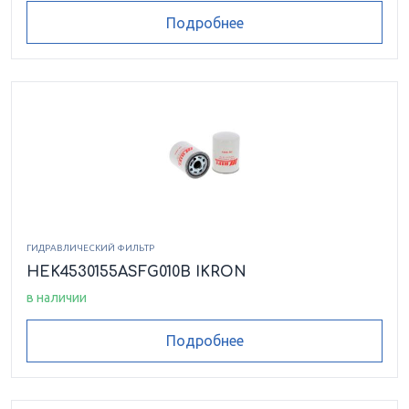
HEK8640210ASFG025LCB
Подробнее
HEK8640329ASFG006LCB
HEK8640329ASFG010LCB
HEK8640329ASFG025HCB
HEK8640329ASFG025LCB
ГИДРАВЛИЧЕСКИЙ ФИЛЬТР
HEK8640428ASFG006LCB
HEK4530155ASFG010B IKRON
в наличии
HEK8640428ASFG010LCB
Подробнее
HEK8640428ASFG025LCB