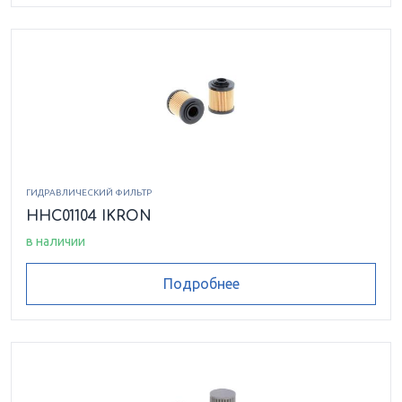
HEK0220077ASMI025VMB17
HEK0220077ASSP025VMB17
HEK0220122ASFG003VMB17
HEK0220122ASFG006VMB17
ГИДРАВЛИЧЕСКИЙ ФИЛЬТР
HHC01104 IKRON
HEK0220122ASFG010VMB17
в наличии
HEK0220122ASFG025VMB17
Подробнее
HEK0220122ASMI025VMB17
HEK0220122ASMI060VMB17