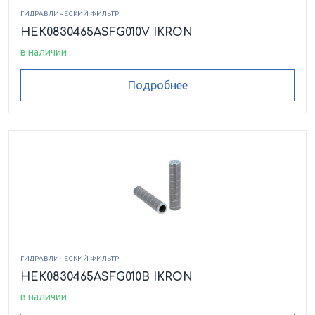
HEK8510086ASFG006LCB
ГИДРАВЛИЧЕСКИЙ ФИЛЬТР
HEK0830465ASFG010V IKRON
HEK8510086ASFG010LCB
в наличии
Подробнее
HEK8510090ASFG003LCB
HEK8510090ASFG006LCB
HEK8510090ASFG025LCB
HEK8510090ASRP025LCB
HEK8510100ASFG003HCB
ГИДРАВЛИЧЕСКИЙ ФИЛЬТР
HEK0830465ASFG010B IKRON
HEK8510100ASFG006HCB
в наличии