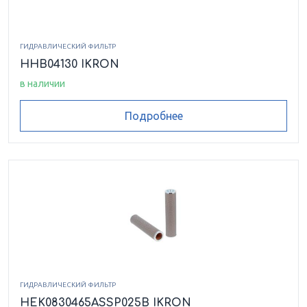
HEK0840390ASFG010B
HEK0840390ASFG025B
ГИДРАВЛИЧЕСКИЙ ФИЛЬТР
HEK0840390ASMI060B
HEK0840390ASMI125B
HHB04130 IKRON
в наличии
HEK0840390ASSP010B
HEK110SP010
Подробнее
HEK25-30.292-AS-FG010-
HEK4420135ASFG025B
HEK4420135ASSP010
HEK4420135ASSP010B
HEK4420180ASSP010B
HEK4430155ASFG025B
HEK4520135ASFG010B
HEK4520135ASFG025B
HEK4520135ASMS060B
HEK4520135ASMS090B
ГИДРАВЛИЧЕСКИЙ ФИЛЬТР
HEK0830465ASSP025B IKRON