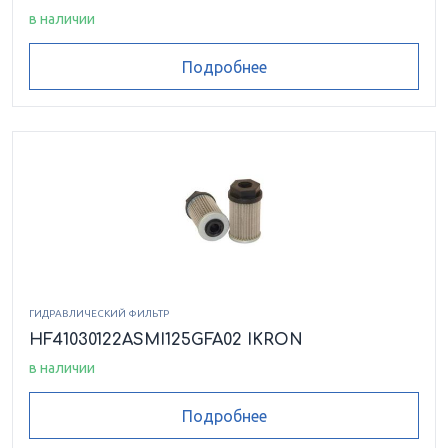
HEK0208145ASFG006VMB17
в наличии
Подробнее
HEK0208145ASFG010VMB17
HEK0208145ASFG025VMB17
HEK0208145ASMI025VMB17
HEK0208195ASFG
HEK0208195ASFG010VMB17
HEK0208195ASFG025VMB17
ГИДРАВЛИЧЕСКИЙ ФИЛЬТР
HF41030122ASMI125GFA02 IKRON
HEK0210060ASSP010VMB17
в наличии
HEK0220064ASMI060VMB17
Подробнее