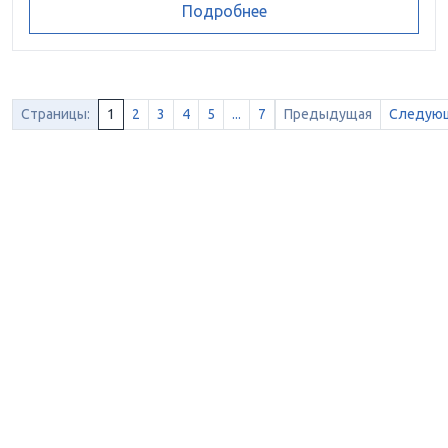
Подробнее
Страницы:
1
2
3
4
5
...
7
Предыдущая
Следую