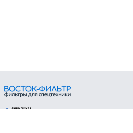
Наша почта
info@vostok-filters.ru
Владивосток
+7
(423)
249-26-87