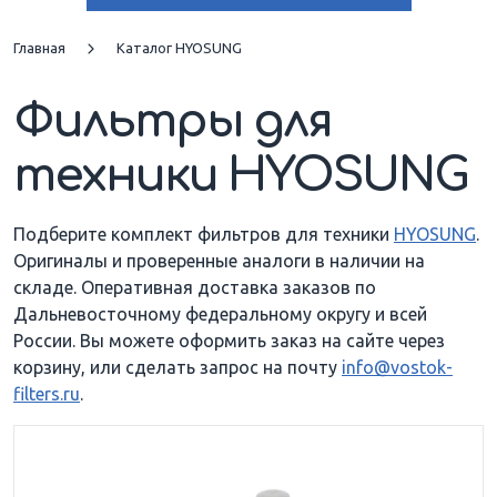
250 AQUILA
250 COMET
Главная
Каталог HYOSUNG
Фильтры для
250 GT COMET
250 GV AQUILA
техники HYOSUNG
450 TE
650 GT COMET
650 GT COMET EFI
650 GT NAKED
Подберите комплект фильтров для техники
HYOSUNG
.
Оригиналы и проверенные аналоги в наличии на
складе. Оперативная доставка заказов по
650 GT NAKED SE I
650 GT R COMET EFI
Дальневосточному федеральному округу и всей
России. Вы можете оформить заказ на сайте через
650 GT R SPORT FI
650 GT R SPORT
корзину, или сделать запрос на почту
info@vostok-
TOURING
filters.ru
.
650 GT S COMET EFI
650 GT S SPORT