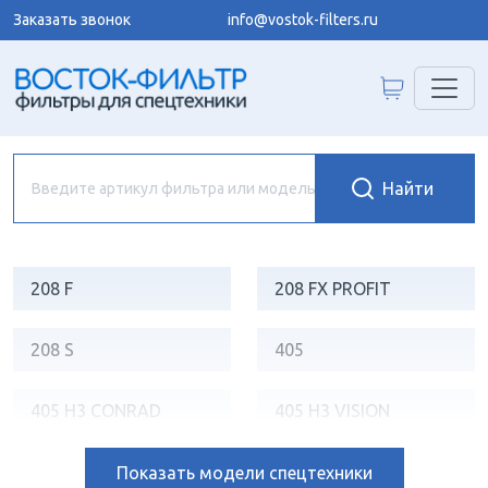
Заказать звонок
info@vostok-filters.ru
208 F
208 FX PROFIT
208 S
405
405 H3 CONRAD
405 H3 VISION
55
704
Показать
модели спецтехники