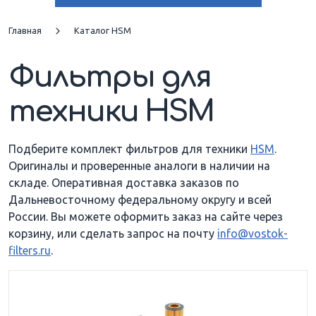
704 B
805
Главная
Каталог HSM
Фильтры для
805 CONV
805 HD
техники HSM
805 HDZ
805 ICVD
805 S
904
Подберите комплект фильтров для техники
HSM
.
Оригиналы и проверенные аналоги в наличии на
складе. Оперативная доставка заказов по
904 H
904 H 1
Дальневосточному федеральному округу и всей
России. Вы можете оформить заказ на сайте через
904 H 2
904 S
корзину, или сделать запрос на почту
info@vostok-
filters.ru
.
904 S-MATIC
904 ZF
904 ZL
H 3