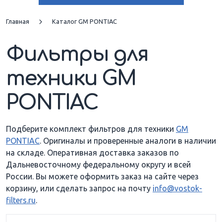
GRAND PRIX 3,8 V6
SUNFIRE 2,2 16V
Главная
Каталог GM PONTIAC
Фильтры для
TRANS SPORT 2,3 L
TRANS SPORT 3,1 V6
техники GM
TRANS SPORT 3,4 V6
TRANS SPORT 3,8 V6
PONTIAC
Подберите комплект фильтров для техники
GM
PONTIAC
. Оригиналы и проверенные аналоги в наличии
на складе. Оперативная доставка заказов по
Дальневосточному федеральному округу и всей
России. Вы можете оформить заказ на сайте через
корзину, или сделать запрос на почту
info@vostok-
filters.ru
.