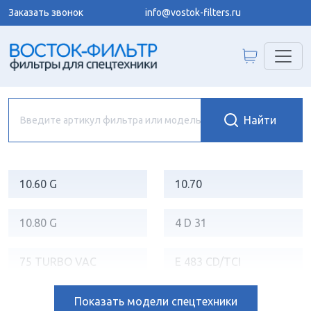
Заказать звонок
info@vostok-filters.ru
10.60 G
10.70
10.80 G
4 D 31
75 TURBO VAC
E 483 CD/TCI
E 483 NA/ND
E 483 TD/TC
Показать
модели спецтехники