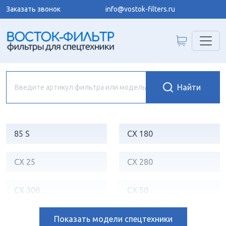
Заказать звонок
info@vostok-filters.ru
85 S
CX 180
CX 25
CX 280
CX 300
CX 50
CX 500
CX 57
Показать
модели спецтехники