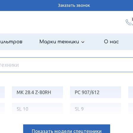
Заказать звонок
фильтров
Марки техники
О нас
MK 28.4 Z-80RH
PC 907/612
SL 10
SL 9
Показать
модели спецтехники