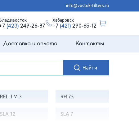
info@vostok-filters.ru
Владивосток
Хабаровск
+7
(423)
249-26-87
+7
(421)
290-65-12
Доставка и оплата
Контакты
RELLI M 3
RH 75
SLA 12
SLA 7