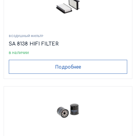
5000 BEAR CAT Z1 XT
550
550 ALTERRA TRV XT
550 CORE
ВОЗДУШНЫЙ ФИЛЬТР
EPS
SA 8138 HIFI FILTER
в наличии
550 H1 EFI
550 I 4X4 PROWLER
XT
Подробнее
550 I GT
550 I LTD
550 I TRV CRUISER EFI
550 LTD
550 PROWLER I XT
550 TRV H1 EFI
4X4