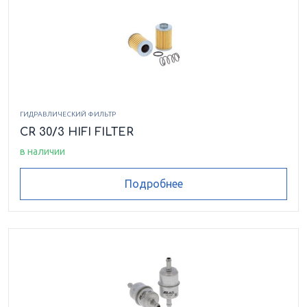
1056 Z1 EFI / EFI LXR
1056 Z1 TURBO SNO
PRO / LXR / LXR LE
250
250 2X4
250 4X4
300 2X4
ГИДРАВЛИЧЕСКИЙ ФИЛЬТР
CR 30/3 HIFI FILTER
300 4X4
350 CR
в наличии
366 4X4 AUTO
366 SE METALLIC
Подробнее
BLACK
375 2X4
375 4X4
400
400 2X4 AUTO