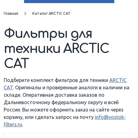
1000 S H2
1000 THUNDERCAT
Главная
Каталог ARCTIC CAT
H2
Фильтры для
1000 THUNDERCAT
1000 TRV H2 EFI
H2 LE
CRUISER
техники ARCTIC
CAT
1000 TRV LTD
1000 TRV S H2 EFI
CRUISER
Подберите комплект фильтров для техники
ARCTIC
1000 TRV XT EPS
1000 WILDCAT LTD/X
CAT
. Оригиналы и проверенные аналоги в наличии на
складе. Оперативная доставка заказов по
1000 XT
1000 XT EPS
Дальневосточному федеральному округу и всей
России. Вы можете оформить заказ на сайте через
корзину, или сделать запрос на почту
info@vostok-
1000 XTZ PROWLER
1056 TZ1 TOURING /
filters.ru
.
LXR / LXR LE