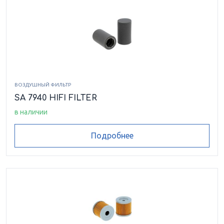
TRACK TURBO
TOURING
660 PANTHER TRAIL
660 TOURING/TRAIL
660T TOURING
660T TURBO
ВОЗДУШНЫЙ ФИЛЬТР
660T TURBO ST
660T TURBO ST EFI
SA 7940 HIFI FILTER
в наличии
660T TURBO
660T TURBO TRAIL LE
TOURING/TRAIL
Подробнее
700 4X4 AUTO FIS EFI
700 4X4 AUTO LE EFI
700 4X4 AUTO M4 EFI
700 4X4 AUTO TRV
EFI