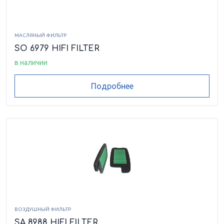
700 4X4 AUTO TRV LE
700 ALTERRA
EFI
МАСЛЯНЫЙ ФИЛЬТР
700 ALTERRA TRV XT
700 ALTERRA XT EPS
SO 6979 HIFI FILTER
EPS
в наличии
700 CORE
700 H1
Подробнее
700 H1 EFI MUDPRO
700 HDX CREW XT
700 HDX XT
700 I
700 I GT
700 I LTD
700 I MUDPRO
700 I MUDPRO LTD
ВОЗДУШНЫЙ ФИЛЬТР
SA 8988 HIFI FILTER