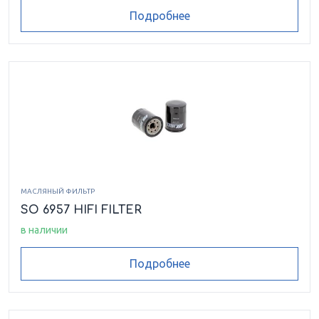
Подробнее
650 H1 4X4 SE
650 H1 PROWLER XT
650 PROWLER AUTO
650 PROWLER H1
4X4
650 PROWLER H1 XT
650 PROWLER H1 XT
M4
650 V2 4X4
650 V2 4X4 AUTO
МАСЛЯНЫЙ ФИЛЬТР
SO 6957 HIFI FILTER
650 V2 4X4 AUTO LE
650 V2 4X4 LE TS
в наличии
660 BEAR CAT WTT
660 BEARCAT WIDE
Подробнее
TRACK
660 BEARCAT WIDE
660 PANTHER